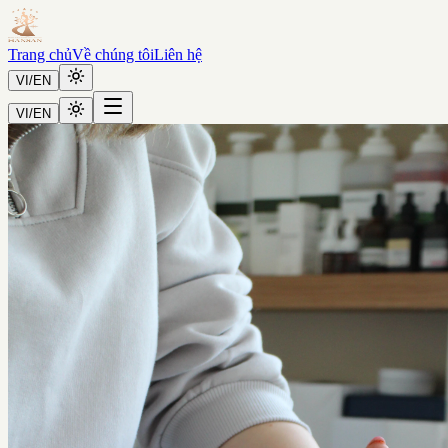
Trang chủ
Về chúng tôi
Liên hệ
VI
/
EN
VI
/
EN